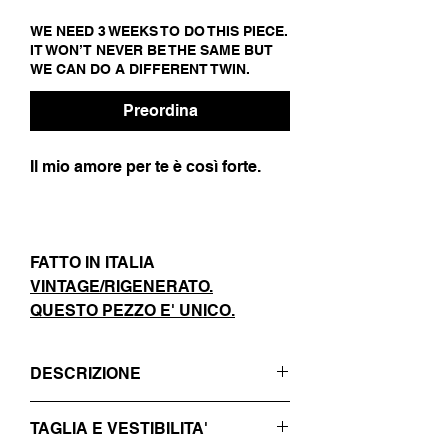
WE NEED 3 WEEKS TO DO THIS PIECE.
IT WON’T NEVER BE THE SAME BUT
WE CAN DO A DIFFERENT TWIN.
Preordina
Il mio amore per te è così forte.
FATTO IN ITALIA
VINTAGE/RIGENERATO.
QUESTO PEZZO E' UNICO.
DESCRIZIONE
- GRIGIO SCURO SCURO
TAGLIA E VESTIBILITA'
- CHIUSURA CON BOTTONI NERI