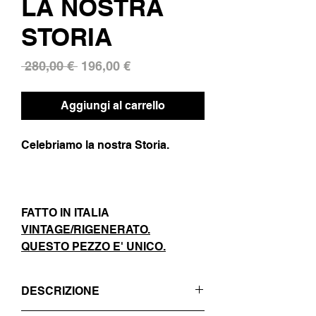
LA NOSTRA
STORIA
Prezzo
Prezzo
 280,00 € 
196,00 €
regolare
scontato
Aggiungi al carrello
Celebriamo la nostra Storia.
FATTO IN ITALIA
VINTAGE/RIGENERATO.
QUESTO PEZZO E' UNICO.
DESCRIZIONE