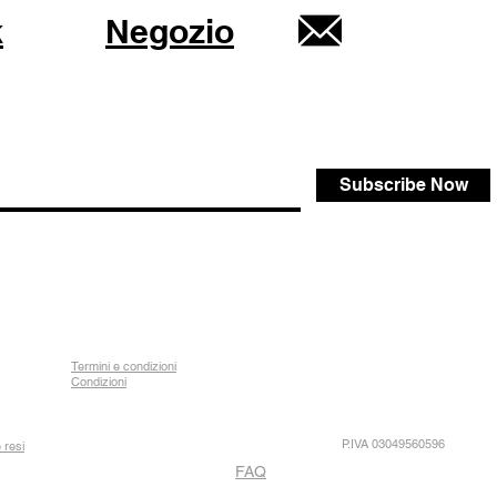
k
Negozio
Subscribe Now
Termini e condizioni
Condizioni
P.IVA 03049560596
 resi
FAQ