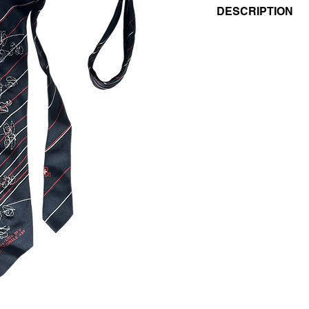
DESCRIPTION
- EMBROIDERED VI
- DARK BLUE / RED 
- WHITE THREAD
- 100% SILK
UNISEX
VINTAGE/REGENER
THIS PIECE IS UNIQ