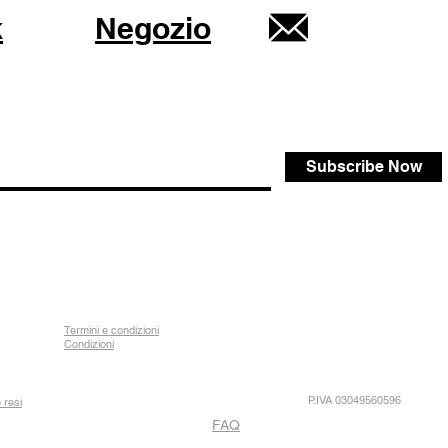
k
Negozio
Subscribe Now
Termini e condizioni
Condizioni
P.IVA 03049560596
 resi
FAQ