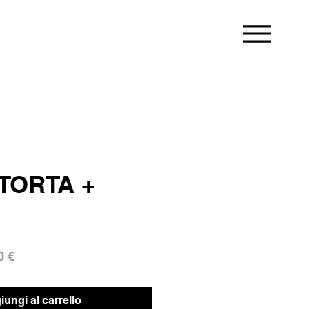
TORTA +
o
Prezzo
0 €
re
scontato
ungi al carrello