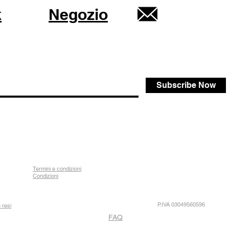
k
Negozio
Subscribe Now
Termini e condizioni
Condizioni
P.IVA 03049560596
 resi
FAQ