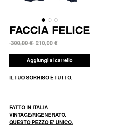
FACCIA FELICE
Prezzo
Prezzo
 300,00 € 
210,00 €
regolare
scontato
Aggiungi al carrello
IL TUO SORRISO È TUTTO.
FATTO IN ITALIA
VINTAGE/RIGENERATO.
QUESTO PEZZO E' UNICO.