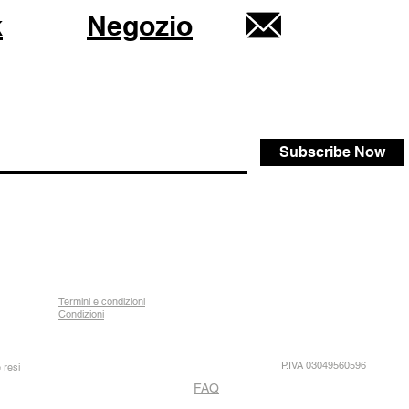
k
Negozio
Subscribe Now
Termini e condizioni
Condizioni
P.IVA 03049560596
 resi
FAQ