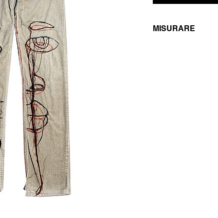
MISURARE
W30/IT44