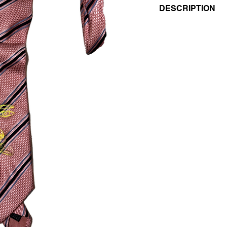
DESCRIPTION
- EMBROIDERED VI
- PATTERNED PINK 
- LIME FLUO THRE
- 100% SILK
UNISEX
VINTAGE/REGENER
THIS PIECE IS UNIQ