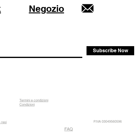
k
Negozio
Subscribe Now
Termini e condizioni
Condizioni
P.IVA 03049560596
 resi
FAQ